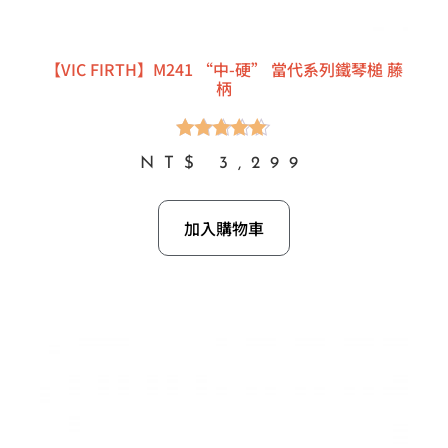
【VIC FIRTH】M241 “中-硬” 當代系列鐵琴槌 藤
柄
評分
NT$
3,299
5.00
滿分 5
加入購物車