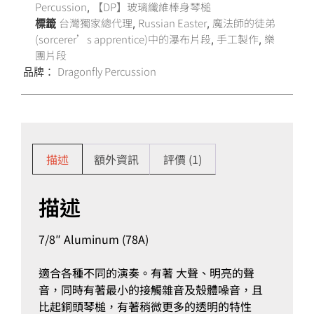
Percussion
【DP】玻璃纖維棒身琴槌
,
台灣獨家總代理
Russian Easter
魔法師的徒弟
標籤
,
,
(sorcerer’s apprentice)中的瀑布片段
手工製作
樂
,
,
團片段
Dragonfly Percussion
品牌：
描述
額外資訊
評價 (1)
描述
7/8″ Aluminum (78A)
適合各種不同的演奏。有著 大聲、明亮的聲
音，同時有著最小的接觸雜音及殼體噪音，且
比起銅頭琴槌，有著稍微更多的透明的特性