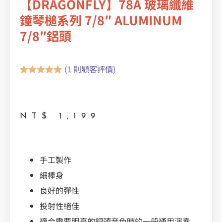
【DRAGONFLY】78A 玻璃纖維
鐘琴槌系列 7/8″ ALUMINUM
7/8″鋁頭
(
1
則顧客評價)
評分
1
5.00
/
5，已有
位
顧客進行評
分
NT$
1,199
手工製作
細棒身
良好的彈性
投射性絕佳
適合需要明亮的銅頭音色時的一般通用演奏