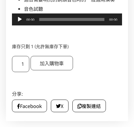
音色試聽
音
00:00
00:00
訊
播
放
庫存只剩 1 (允許無庫存下單)
器
加入購物車
分享:
Facebook
X
複製連結