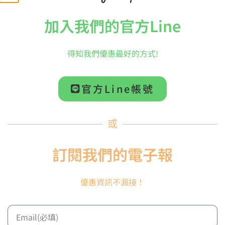
加入我們的官方Line
上班時間親訪
Cc音樂中心：台南市永康區大同街71號地下
得知我們優惠最好的方式!
一層之1
官方Line帳號
或
Cc音樂中心
訂閱我們的電子報
上班時間
優惠資訊不漏接！
周一至周五9:00AM-12:00PM/1:00PM-6:00PM