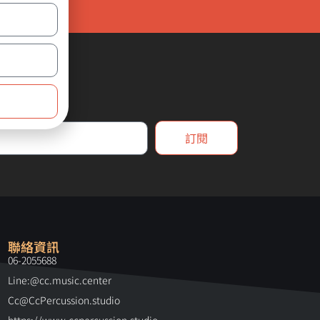
!
訂閱
聯絡資訊
06-2055688
Line:@cc.music.center
Cc@CcPercussion.studio