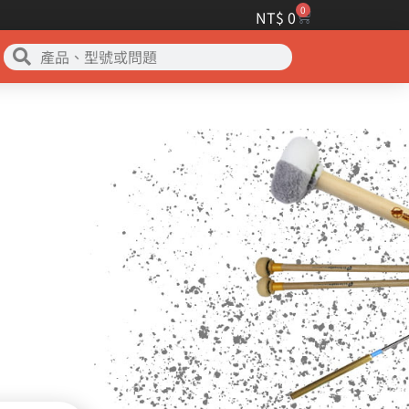
0
NT$
0