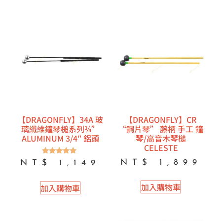
【DRAGONFLY】34A 玻
【DRAGONFLY】CR
璃纖維鐘琴槌系列¾”
“鋼片琴” 藤柄 手工 鐘
ALUMINUM 3/4″ 鋁頭
琴/高音木琴槌
CELESTE
評分
NT$
1,899
NT$
1,149
5.00
滿分 5
加入購物車
加入購物車