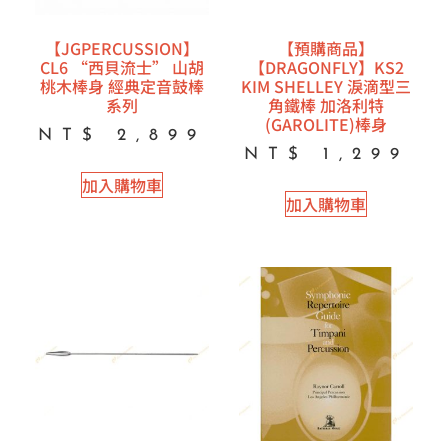
【JGPERCUSSION】
【預購商品】
CL6 “西貝流士” 山胡
【DRAGONFLY】KS2
桃木棒身 經典定音鼓棒
KIM SHELLEY 淚滴型三
系列
角鐵棒 加洛利特
(GAROLITE)棒身
NT$
2,899
NT$
1,299
加入購物車
加入購物車