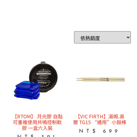
【RTOM】 月光膠 自黏
【VIC FIRTH】湯姆.高
可重複使用共鳴控制軟
爾 TG15 “通用”小鼓棒
膠 一盒六入裝
NT$
699