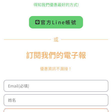
得知我們優惠最好的方式!
【預購商品】
【預購商品】
官方Line帳號
【DRAGONFLY】EB2
【DRAGONFLY】EB1
藤柄 手工 硬橡膠系列 高
藤柄 手工 硬橡膠系列 高
音木琴/鐘琴槌 1 1/8”
音木琴/鐘琴槌 1”
EBONITE
EBONITE
或
NT$
2,499
NT$
2,499
訂閱我們的電子報
加入購物車
加入購物車
優惠資訊不漏接！