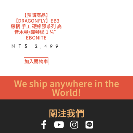
【預購商品】
【DRAGONFLY】EB3
藤柄 手工 硬橡膠系列 高
音木琴/鐘琴槌 1 ¼”
EBONITE
NT$
2,499
加入購物車
We ship anywhere in the
World!
關注我們