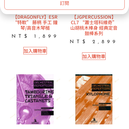
訂閱
【DRAGONFLY】ESR
【JGPERCUSSION】
“特軟” 藤柄 手工 鐘
CL7 “蕭士塔科維奇”
琴/高音木琴槌
山胡桃木棒身 經典定音
鼓棒系列
NT$
1,899
NT$
2,899
加入購物車
加入購物車