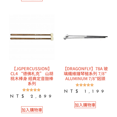
【JGPERCUSSION】
【DRAGONFLY】78A 玻
CL4 “德佛札克” 山胡
璃纖維鐘琴槌系列 7/8″
桃木棒身 經典定音鼓棒
ALUMINUM 7/8″鋁頭
系列
評分
NT$
1,199
5.00
評分
NT$
2,899
滿分 5
5.00
滿分 5
加入購物車
加入購物車