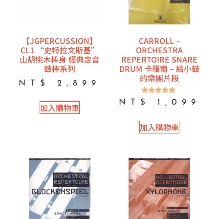
【JGPERCUSSION】
CARROLL –
CL1 “史特拉文斯基”
ORCHESTRA
山胡桃木棒身 經典定音
REPERTOIRE SNARE
鼓棒系列
DRUM 卡羅爾 – 給小鼓
的樂團片段
NT$
2,899
評分
NT$
1,099
加入購物車
5.00
滿分 5
加入購物車