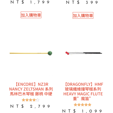
評分
NT$
1,799
NT$
399
5.00
滿分 5
加入購物車
加入購物車
【ENCORE】NZ3R
【DRAGONFLY】HMF
NANCY ZELTSMAN 系列
玻璃纖維鐘琴槌系列
馬林巴木琴槌 藤柄 中硬
HEAVY MAGIC FLUTE
重”魔笛”
評分
NT$
2,799
4.00
評分
NT$
1,099
滿分 5
5.00