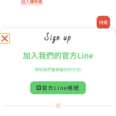
加入購物車
特價
Sign up
加入我們的官方Line
得知我們優惠最好的方式!
【DRAGONFLY】AT1 手
【出清】【MARIMBA
工 鋁製棒頭 可調整配重
ONE】RSR3 ROUND
三角鐵棒 (單支)
SOUND RATTAN 3 圓潤
音色系列 馬林巴木琴槌
官方Line帳號
NT$
1,099
藤柄 中
加入購物車
評分
NT$
2,399
或
5.00
滿分 5
NT$
1,469