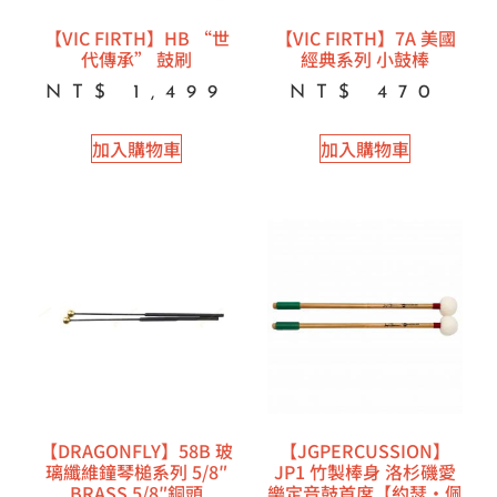
【VIC FIRTH】HB “世
【VIC FIRTH】7A 美國
代傳承” 鼓刷
經典系列 小鼓棒
NT$
1,499
NT$
470
加入購物車
加入購物車
【DRAGONFLY】58B 玻
【JGPERCUSSION】
璃纖維鐘琴槌系列 5/8″
JP1 竹製棒身 洛杉磯愛
BRASS 5/8″銅頭
樂定音鼓首席【約瑟·佩