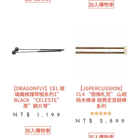
加入購物車
【DRAGONFLY】CEL 玻
【JGPERCUSSION】
璃纖維鐘琴槌系列1”
CL4 “德佛札克” 山胡
BLACK “CELESTE”
桃木棒身 經典定音鼓棒
黑”鋼片琴”
系列
NT$
1,199
評分
NT$
2,899
5.00
滿分 5
加入購物車
加入購物車