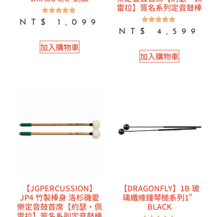
雷拉】簽名系列定音鼓棒
評分
NT$
1,099
5.00
評分
NT$
4,599
滿分 5
5.00
滿分 5
加入購物車
加入購物車
【JGPERCUSSION】
【DRAGONFLY】1B 玻
JP4 竹製棒身 洛杉磯愛
璃纖維鐘琴槌系列1”
樂定音鼓首席【約瑟·佩
BLACK
雷拉】簽名系列定音鼓棒