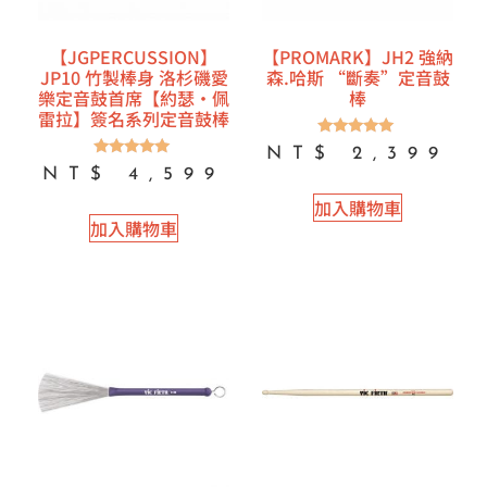
【JGPERCUSSION】
【PROMARK】JH2 強納
JP10 竹製棒身 洛杉磯愛
森.哈斯 “斷奏”定音鼓
樂定音鼓首席【約瑟·佩
棒
雷拉】簽名系列定音鼓棒
評分
NT$
2,399
5.00
評分
NT$
4,599
滿分 5
5.00
滿分 5
加入購物車
加入購物車