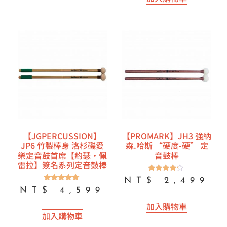
【JGPERCUSSION】
【PROMARK】JH3 強納
JP6 竹製棒身 洛杉磯愛
森.哈斯 “硬度-硬” 定
樂定音鼓首席【約瑟·佩
音鼓棒
雷拉】簽名系列定音鼓棒
評分
NT$
2,499
4.00
評分
NT$
4,599
滿分 5
5.00
滿分 5
加入購物車
加入購物車