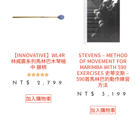
【INNOVATIVE】WL4R
STEVENS – METHOD
林威震系列馬林巴木琴槌
OF MOVEMENT FOR
中 藤柄
MARIMBA WITH 590
EXERCISES 史蒂文斯 –
590首馬林巴的動作練習
評分
NT$
2,799
方法
5.00
滿分 5
NT$
3,199
加入購物車
加入購物車