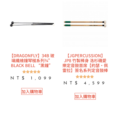
【DRAGONFLY】34B 玻
【JGPERCUSSION】
璃纖維鐘琴槌系列¾”
JP8 竹製棒身 洛杉磯愛
BLACK BELL “黑鐘”
樂定音鼓首席【約瑟·佩
雷拉】簽名系列定音鼓棒
評分
NT$
1,099
5.00
評分
NT$
4,599
滿分 5
5.00
滿分 5
加入購物車
加入購物車