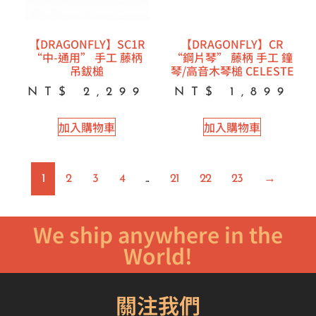
【DRAGONFLY】SC1R
【DRAGONFLY】CR
“中-通用” 手工 藤柄
“鋼片琴” 藤柄 手工 鐘
吊鈸槌
琴/高音木琴槌 CELESTE
NT$
2,299
NT$
1,899
加入購物車
加入購物車
1
2
3
4
...
21
22
23
→
We ship anywhere in the
World!
關注我們