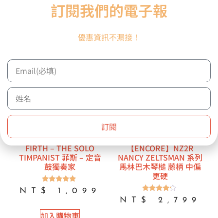
訂閱我們的電子報
加入購物車
優惠資訊不漏接！
訂閱
FIRTH – THE SOLO
【ENCORE】NZ2R
TIMPANIST 菲斯 – 定音
NANCY ZELTSMAN 系列
鼓獨奏家
馬林巴木琴槌 藤柄 中偏
更硬
評分
NT$
1,099
5.00
評分
NT$
2,799
滿分 5
4.00
滿分 5
加入購物車