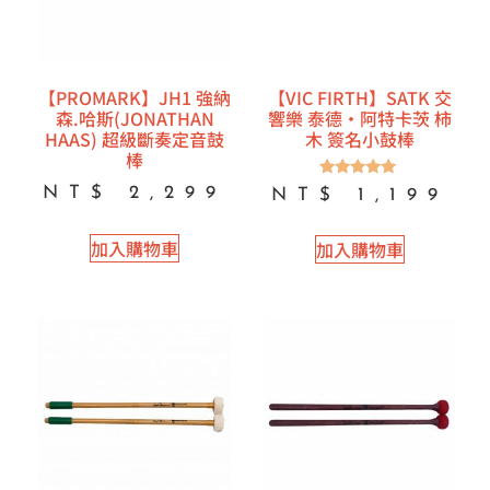
【PROMARK】JH1 強納
【VIC FIRTH】SATK 交
森.哈斯(JONATHAN
響樂 泰德·阿特卡茨 柿
HAAS) 超級斷奏定音鼓
木 簽名小鼓棒
棒
評分
NT$
2,299
NT$
1,199
5.00
滿分 5
加入購物車
加入購物車