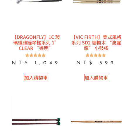
【DRAGONFLY】1C 玻
【VIC FIRTH】美式風格
璃纖維鐘琴槌系列 1”
系列 SD2 糖楓木 “波麗
CLEAR “透明”
露” 小鼓棒
評分
評分
NT$
1,049
NT$
599
5.00
5.00
滿分 5
滿分 5
加入購物車
加入購物車