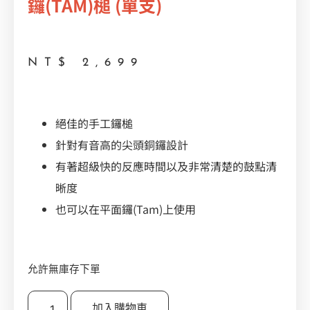
鑼(TAM)槌 (單支)
NT$
2,699
絕佳的手工鑼槌
針對有音高的尖頭銅鑼設計
有著超級快的反應時間以及非常清楚的鼓點清
晰度
也可以在平面鑼(Tam)上使用
允許無庫存下單
加入購物車