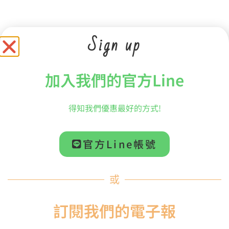
Sign up
加入我們的官方Line
【INSOUNDMALLETS】CC PERCUSSION聯名教育
系列定音鼓棒 竹柄 CC3 STACCATO
得知我們優惠最好的方式!
NT$
1,799
官方Line帳號
加入購物車
或
訂閱我們的電子報