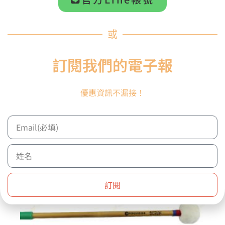
尼龍毛線 藤柄 中軟
NT$
2,499
或
加入購物車
訂閱我們的電子報
優惠資訊不漏接！
訂閱