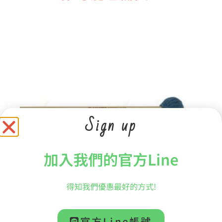
Sign up
加入我們的官方Line
得知我們優惠最好的方式!
【SALYERS】PCV20R 演奏家菁萃系列 震音鐵琴槌
官方Line帳號