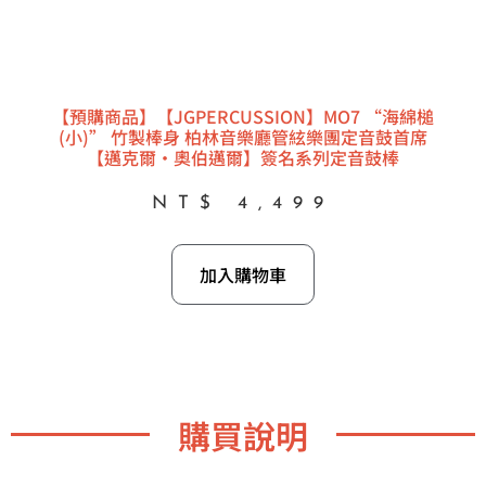
【預購商品】【JGPERCUSSION】MO7 “海綿槌
(小)” 竹製棒身 柏林音樂廳管絃樂團定音鼓首席
【邁克爾·奧伯邁爾】簽名系列定音鼓棒
NT$
4,499
加入購物車
購買說明