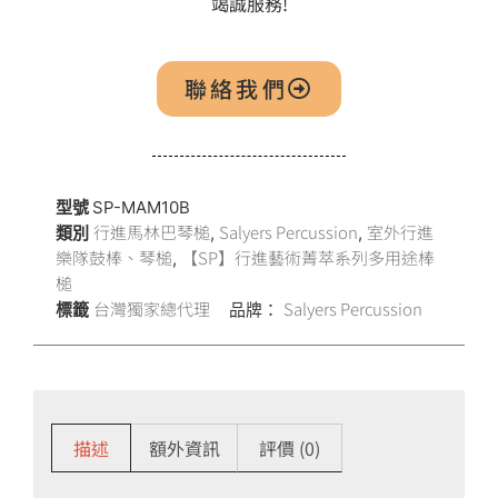
竭誠服務!
聯絡我們
型號
SP-MAM10B
行進馬林巴琴槌
Salyers Percussion
室外行進
類別
,
,
樂隊鼓棒、琴槌
【SP】行進藝術菁萃系列多用途棒
,
槌
台灣獨家總代理
Salyers Percussion
標籤
品牌：
描述
額外資訊
評價 (0)