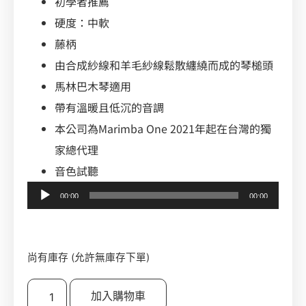
初學者推薦
硬度：中軟
藤柄
由合成紗線和羊毛紗線鬆散纏繞而成的琴槌頭
馬林巴木琴適用
帶有溫暖且低沉的音調
本公司為Marimba One 2021年起在台灣的獨
家總代理
音色試聽
音
00:00
00:00
訊
播
放
尚有庫存 (允許無庫存下單)
器
加入購物車