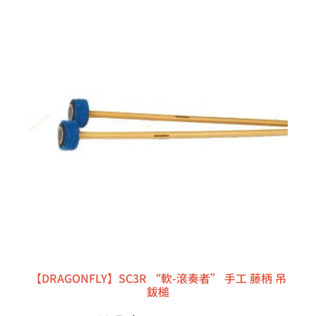
【DRAGONFLY】SC3R “軟-滾奏者” 手工 藤柄 吊
鈸槌