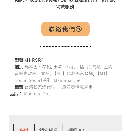
竭誠服務!
聯絡我們
型號
M1-RSR4
馬林巴木琴槌
出清、瑕疵、福利品專區
室內
類別
,
,
音樂會鼓棒、琴槌
【M1】馬林巴木琴槌
【M1】
,
,
Round Sound 系列
Marimba One
,
台灣獨家總代理
一般演奏情境通用
標籤
,
Marimba One
品牌：
描述
額外資訊
評價 (0)