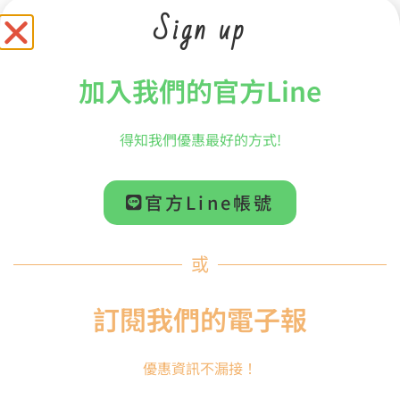
Sign up
NT$
1,099
NT$
2,199
加入購物車
加入購物車
加入我們的官方Line
得知我們優惠最好的方式!
官方Line帳號
或
【預購商品】
【預購商品】
訂閱我們的電子報
【SALYERS】MSQ2
【SALYERS】MSQ1
SALYERS棒袋系列 行進
SALYERS棒袋系列 行進
鼓棒袋 雙口袋
鼓棒袋 單一口袋
優惠資訊不漏接！
NT$
849
NT$
599