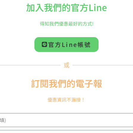
加入我們的官方Line
 ONE】【WAVE™馬林巴
【MARIMBA ONE】【WAVE™
605 5.0個八度玫瑰木馬
木琴系列】#9604 5.0個八度玫
得知我們優惠最好的方式!
極致低音共鳴管、增強琴
林巴木琴，極致低音共鳴管、傳
鍵、4吋腳輪
鍵、4吋腳輪
1,021,150
NT$
879,45
官方Line帳號
聯絡我們訂購
請聯絡我們訂購
或
訂閱我們的電子報
優惠資訊不漏接！