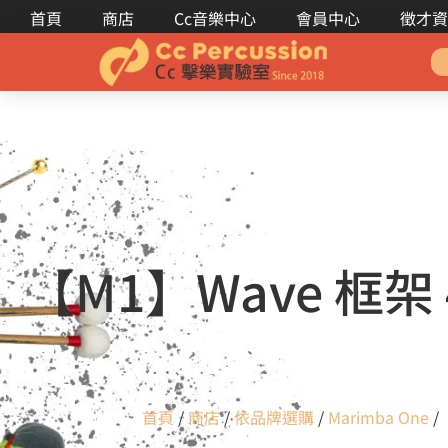
首頁
商店
Cc音樂中心
會員中心
徵才資
【M1】Wave 框架
首頁
/
商店
/
依品牌選購
/
Marimba One
/