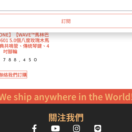
訂閱
 ONE】【WAVE™馬林巴
601 5.0個八度玫瑰木馬
典共鳴管、傳統琴鍵、4
吋腳輪
788,450
聯絡我們訂購
We ship anywhere in the World
關注我們