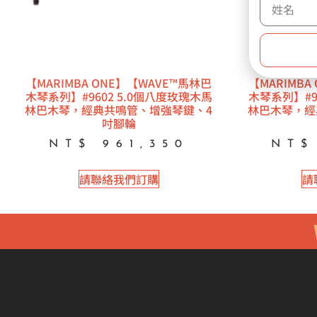
【MARIMBA ONE】【WAVE™馬林巴
【MARIMBA
木琴系列】#9602 5.0個八度玫瑰木馬
木琴系列】#9
林巴木琴，經典共鳴管、增強琴鍵、4
林巴木琴，經
吋腳輪
NT$
961,350
NT$
請聯絡我們訂購
請