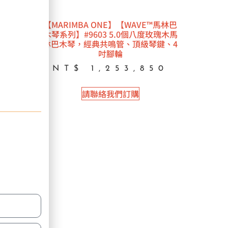
馬林巴
【MARIMBA ONE】【WAVE™馬林巴
瑰木馬
木琴系列】#9603 5.0個八度玫瑰木馬
統琴
林巴木琴，經典共鳴管、頂級琴鍵、4
吋腳輪
0
NT$
1,253,850
請聯絡我們訂購