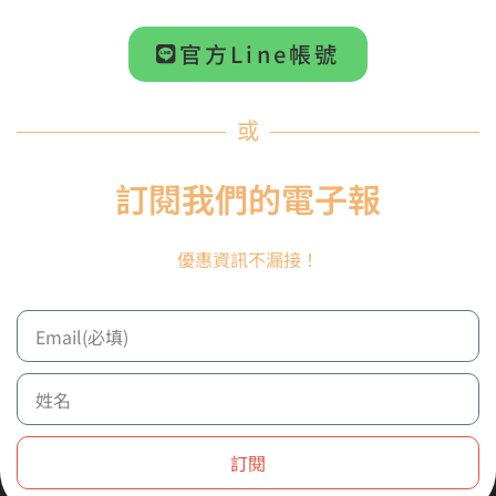
NT$
2,299
官方Line帳號
–
NT$
11,699
或
選擇規格
訂閱我們的電子報
We ship anywhere in the
World!
優惠資訊不漏接！
關注我們
訂閱
不要錯過我
Email
訂閱
們的最新商