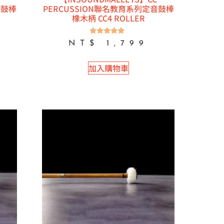
音鼓棒
PERCUSSION聯名教育系列定音鼓棒
橡木柄 CC4 ROLLER
評分
NT$
1,799
5.00
滿分 5
加入購物車