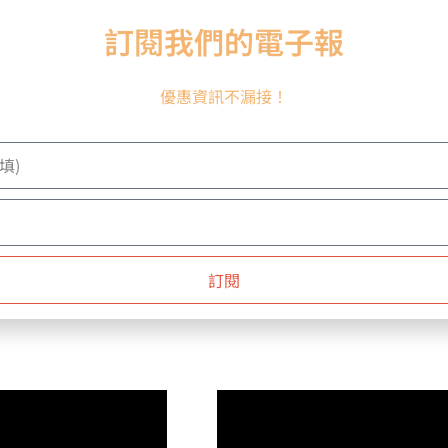
訂閱我們的電子報
優惠資訊不漏接！
NDMALLETS】OSK3
【INSOUNDMALLETS】OSK
 系列定音鼓棒 竹柄 毛氈頭
ORIGEN K 系列定音鼓棒 竹柄 
$
5,299
NT$
5,299
訂閱
加入購物車
加入購物車