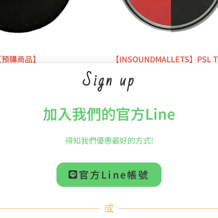
【預購商品】
【INSOUNDMALLETS】PSL 
MALLETS】PBL THE
SLIMPAD 輕盈版雙面定音鼓、
Sign up
KTIMPAD 黑色定音鼓練習
習墊
墊
NT$
7,299
$
4,899
加入我們的官方Line
加入購物車
加入購物車
得知我們優惠最好的方式!
官方Line帳號
或