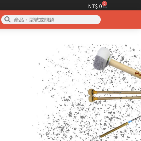
0
NT$
0