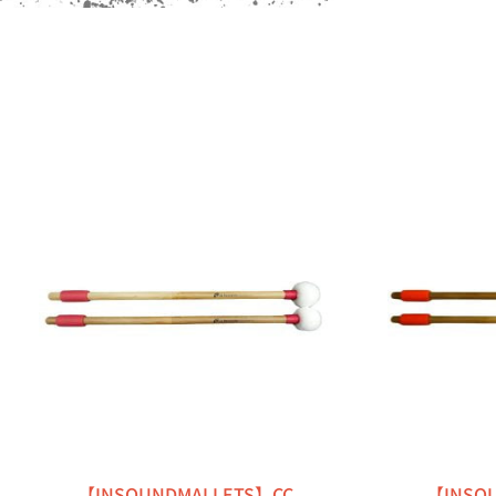
【INSOUNDMALLETS】CC
【INSO