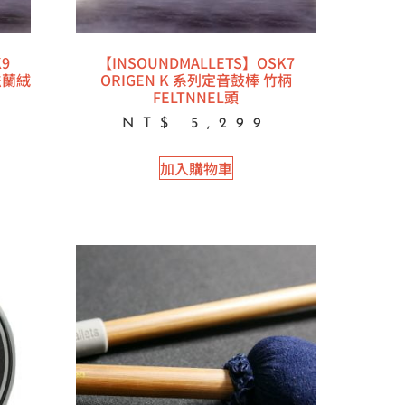
9
【INSOUNDMALLETS】OSK7
法蘭絨
ORIGEN K 系列定音鼓棒 竹柄
FELTNNEL頭
NT$
5,299
加入購物車