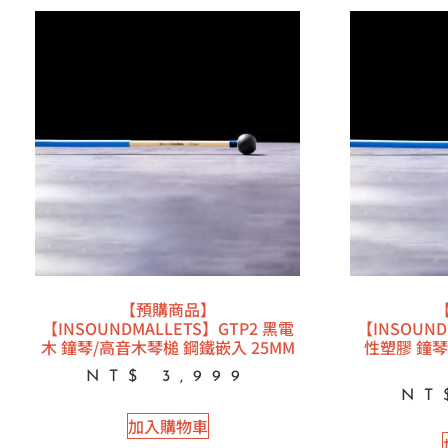
【預購商品】
【INSOUNDMALLETS】GTP2 黑電
【INSOUND
木 鐘琴/高音木琴槌 鋼鐵嵌入 25MM
性塑膠 鐘琴
NT$
3,999
NT
加入購物車