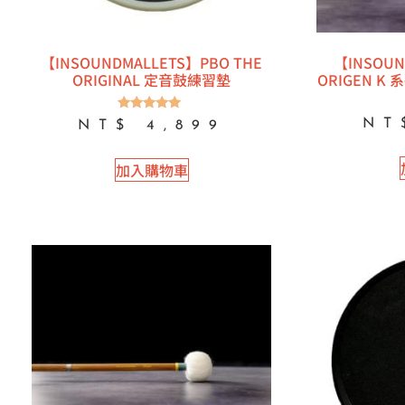
【INSOUNDMALLETS】PBO THE
【INSOUN
ORIGINAL 定音鼓練習墊
ORIGEN K
評分
NT
NT$
4,899
5.00
滿分 5
加入購物車