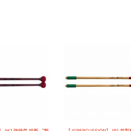
】JH2 強納森.哈斯 “斷
【JGPERCUSSION】JP1 竹