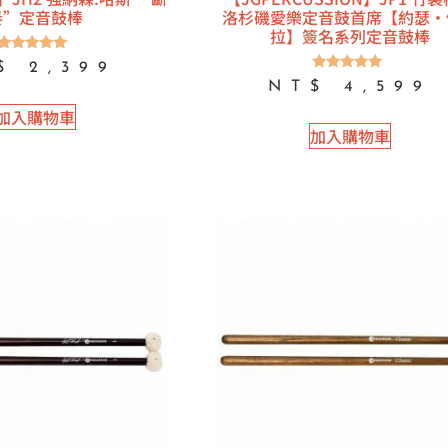
奏”定音鼓棒
洛杉磯愛樂定音鼓首席【約瑟·
拉】簽名系列定音鼓棒
評分
$
2,399
5.00
評分
NT$
4,599
滿分 5
5.00
滿分 5
加入購物車
加入購物車