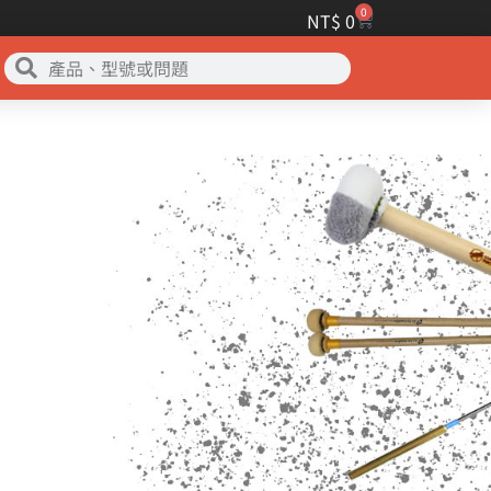
0
NT$
0