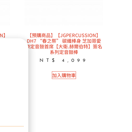
ON】
【預購商品】【JGPERCUSSION】
 芝加
DH7 “春之祭” 碳纖棒身 芝加哥愛
伯特】
樂定音鼓首席【大衛.赫爾伯特】簽名
系列定音鼓棒
NT$
4,099
加入購物車