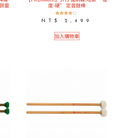
佩雷
度-硬” 定音鼓棒
評分
NT$
2,499
4.00
滿分 5
加入購物車