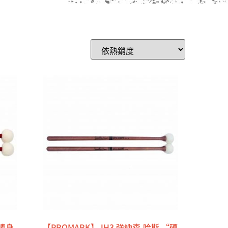
製棒身
【PROMARK】JH3 強納森.哈斯 “硬