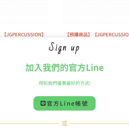
JGPERCUSSION】
【預購商品】【JGPERCUSSI
頓” 碳纖棒身 芝加哥愛樂
DH3 “柴可夫斯基” 碳纖棒身
Sign up
大衛.赫爾伯特】簽名系
哥愛樂定音鼓首席【大衛.赫爾
列定音鼓棒
簽名系列定音鼓棒
$
4,099
NT$
4,099
加入我們的官方Line
加入購物車
加入購物車
得知我們優惠最好的方式!
官方Line帳號
或