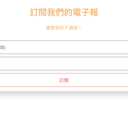
訂閱我們的電子報
優惠資訊不漏接！
TIVE】CB-3 音樂會系列
【INNOVATIVE】BT-7 竹柄系
棒 中 (單支)
鼓棒 ULTRA STACCATO
$
2,199
NT$
3,199
訂閱
加入購物車
加入購物車