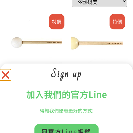
特價
特價
Sign up
【絕版品出清】
【絕版品出清】
【ENCORE】206R
【ENCORE】205R
SYMPHONIC 交響樂系
SYMPHONIC 交響樂系
加入我們的官方Line
列 高音木琴/鍾琴槌 藤柄
列 高音木琴/鍾琴槌 藤柄
1″ 乙醛树脂 堅硬
1″ 尼龍 明亮音色
得知我們優惠最好的方式!
NT$
1,599
NT$
1,599
NT$
1,119
NT$
1,119
官方Line帳號
加入購物車
加入購物車