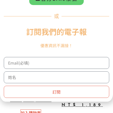
或
特價
特價
訂閱我們的電子報
優惠資訊不漏接！
【絕版品出清】
【絕版品出清】
【ENCORE】203R
【ENCORE】200R
SYMPHONIC 交響樂系
SYMPHONIC 交響樂系
列 高音木琴/鍾琴槌 藤柄
列 高音木琴/鍾琴槌 藤柄
1-1/8″ 酚醛 銅音色
1-1/8″ 聚酯材料 溫暖音
色
訂閱
NT$
1,699
NT$
1,699
NT$
1,189
NT$
1,189
加入購物車